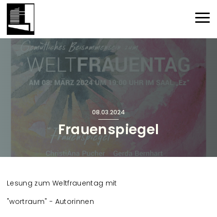
Direkt zum Inhalt
Haup
08.03.2024
Frauenspiegel
Lesung zum Weltfrauentag mit
"wortraum" - Autorinnen