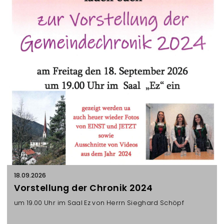
n
s
t
a
l
t
u
n
g
e
n
18.09.2026
Vorstellung der Chronik 2024
um 19.00 Uhr im Saal Ez von Herrn Sieghard Schöpf