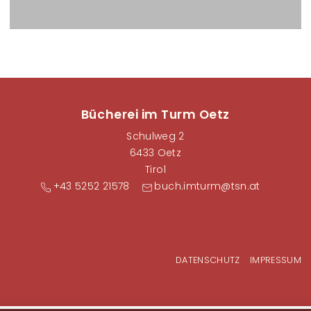
Bücherei im Turm Oetz
Schulweg 2
6433 Oetz
Tirol
+43 5252 21578
buch.imturm@tsn.at
Fußzeilenmenü
DATENSCHUTZ
IMPRESSUM