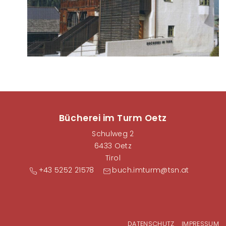
Bücherei im Turm Oetz
Schulweg 2
6433 Oetz
Tirol
+43 5252 21578
buch.imturm@tsn.at
Fußzeilenmenü
DATENSCHUTZ
IMPRESSUM