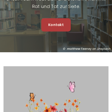
Rat und Tat zur Seite.
Kontakt
matthew Feeney on Unsplash
R
e
f
e
r
e
n
z