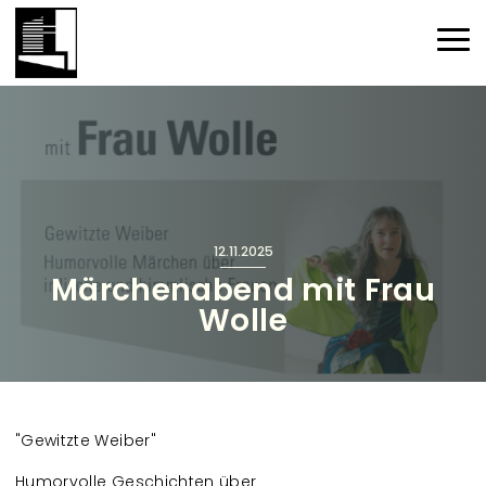
Direkt zum Inhalt
Haup
12.11.2025
Märchenabend mit Frau
Wolle
"Gewitzte Weiber"
Humorvolle Geschichten über