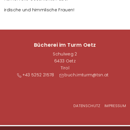
irdische und himmlische Frauen!
Bücherei im Turm Oetz
Schulweg 2
6433 Oetz
Tirol
+43 5252 21578
buch.imturm@tsn.at
Fußzeilenmenü
DATENSCHUTZ
IMPRESSUM